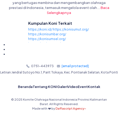
yang bertugas membina dan mengembangkan olahraga
prestasi di Indonesia, termasuk mengelola event olah...
Baca
Selengkapnya
Kumpulan Koni Terkait
https://koni.id/
https://konisumut.org/
https://konisumbar.org/
https://konisumsel.org/
https://koniprovaceh.org/
https://koniprovriau.org/
https://konikepri.org/
https://konijambi.org/
https://konibengkulu.org/
0751-443973
[email protected]
https://konikepbangkabelitung.org/
https://koniprovlampung.org/
. Letnan Jendral Sutoyo No.1, Parit Tokaya, Kec. Pontianak Selatan, Kota Pont
https://koniprovbanten.org/
https://konidkijakarta.org/
https://konijawabarat.org/
Beranda
Tentang KONI
Galeri
Video
Event
Kontak
https://konijawatengah.org/
https://koniyogyakarta.org/
© 2025 Komite Olahraga Nasional Indonesia Provinsi Kalimantan
https://konijawatimur.org/
Barat. All Rights Reserved.
https://koniprovbali.org/
Made with ❤️ by
Daffascript Agency~
https://konintb.org/
https://konintt.org/
https://konikalimantanbarat.org/